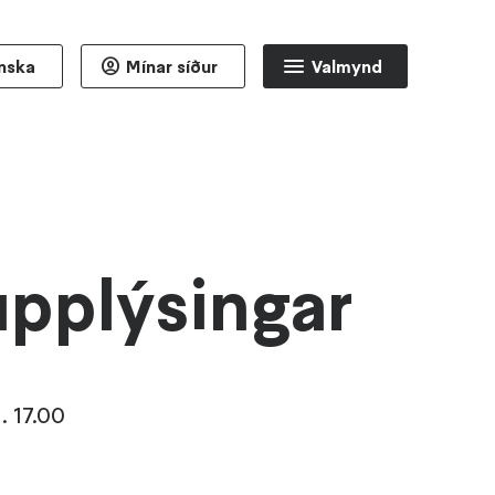
nska
Mínar síður
Valmynd
upplýsingar
l. 17.00