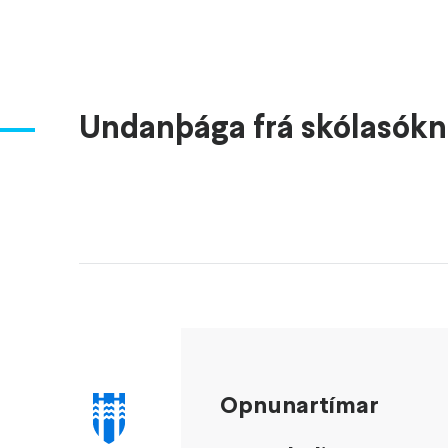
Undanþága frá skólasókn
Opnunartímar