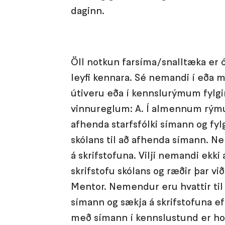
daginn.
Öll notkun farsíma/snalltæka er
leyfi kennara. Sé nemandi í eða
útiveru eða í kennslurýmum fylgir
vinnureglum: A. Í almennum rým
afhenda starfsfólki símann og fyl
skólans til að afhenda símann. Ne
á skrifstofuna. Vilji nemandi ek
skrifstofu skólans og ræðir þar við
Mentor. Nemendur eru hvattir til
símann og sækja á skrifstofuna ef
með símann í kennslustund er ho