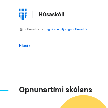
Stökkva
að
Húsaskóli
meginefni
Valmynd
Home
Húsaskóli
>
Hagnýtar upplýsingar - Húsaskóli
>
Hlusta
Opnunartími skólans