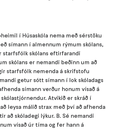
 óheimil í Húsaskóla nema með sérstöku
 með símann í almennum rýmum skólans,
 starfsfólk skólans eftirfarandi
um skólans er nemandi beðinn um að
gir starfsfólk nemenda á skrifstofu
mandi getur sótt símann í lok skóladags
ki afhenda símann verður honum vísað á
 skólastjórnendur. Atvikið er skráð í
 að leysa málið strax með því að afhenda
tir að skóladegi lýkur. B. Sé nemandi
num vísað úr tíma og fer hann á