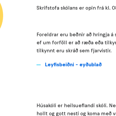
Skrifstofa skólans er opin frá kl. 08
Foreldrar eru beðnir að hringja á 
ef um forföll er að ræða eða tilky
tilkynnt eru skráð sem fjarvistir.
Leyfisbeiðni - eyðublað
Húsakóli er heilsueflandi skóli. 
hollt og gott nesti og koma með v