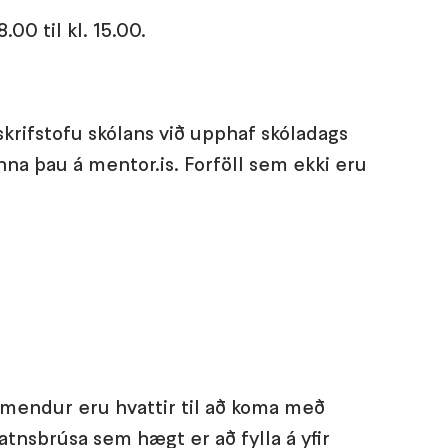
.00 til kl. 15.00.
skrifstofu skólans við upphaf skóladags
nna þau á mentor.is. Forföll sem ekki eru
Nemendur eru hvattir til að koma með
atnsbrúsa sem hægt er að fylla á yfir