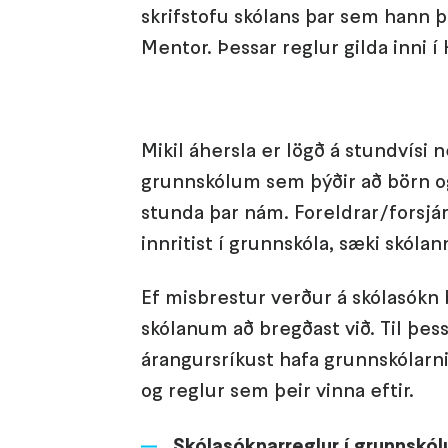
skrifstofu skólans þar sem hann þ
Mentor. Þessar reglur gilda inni í
Mikil áhersla er lögð á stundvísi
grunnskólum sem þýðir að börn o
stunda þar nám. Foreldrar/forsjár
innritist í grunnskóla, sæki skóla
Ef misbrestur verður á skólasókn
skólanum að bregðast við. Til þes
árangursríkust hafa grunnskólarn
og reglur sem þeir vinna eftir.
Skólasóknarreglur í grunnskó