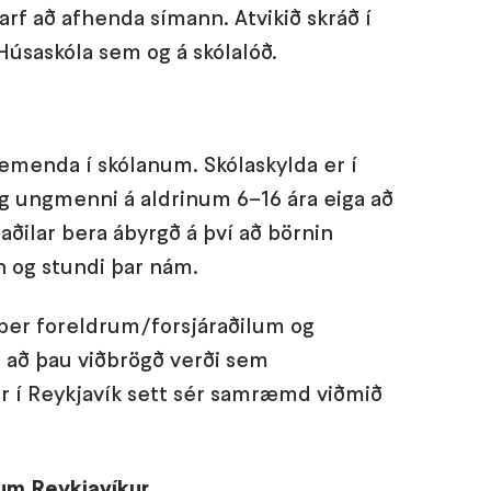
arf að afhenda símann. Atvikið skráð í
 Húsaskóla sem og á skólalóð.
 nemenda í skólanum. Skólaskylda er í
g ungmenni á aldrinum 6–16 ára eiga að
aðilar bera ábyrgð á því að börnin
nn og stundi þar nám.
 ber foreldrum/forsjáraðilum og
s að þau viðbrögð verði sem
ir í Reykjavík sett sér samræmd viðmið
lum Reykjavíkur