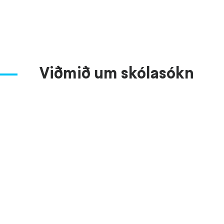
Viðmið um skólasókn