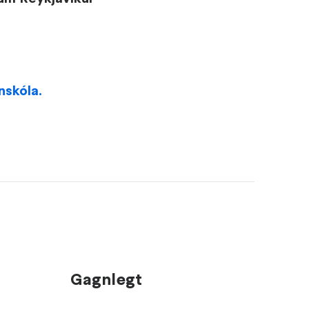
nskóla.
Gagnlegt