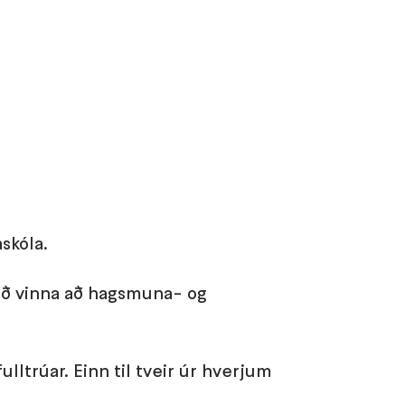
skóla.
ð vinna að hagsmuna- og
 fulltrúar. Einn til tveir úr hverjum