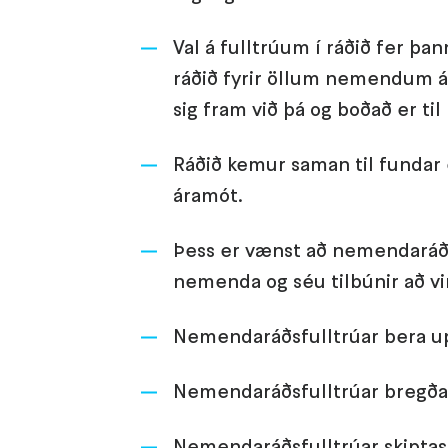
Val á fulltrúum í ráðið fer þ
ráðið fyrir öllum nemendum 
sig fram við þá og boðað er ti
Ráðið kemur saman til fundar e
áramót.
Þess er vænst að nemendaráðs
nemenda og séu tilbúnir að vi
Nemendaráðsfulltrúar bera up
Nemendaráðsfulltrúar bregða
Nemendaráðsfulltrúar skiptas