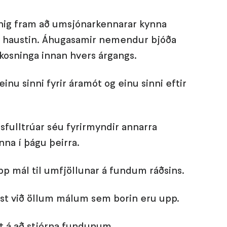
annig fram að umsjónarkennarar kynna
á haustin. Áhugasamir nemendur bjóða
l kosninga innan hvers árgangs.
inu sinni fyrir áramót og einu sinni eftir
fulltrúar séu fyrirmyndir annarra
nna í þágu þeirra.
p mál til umfjöllunar á fundum ráðsins.
st við öllum málum sem borin eru upp.
t á að stjórna fundunum.