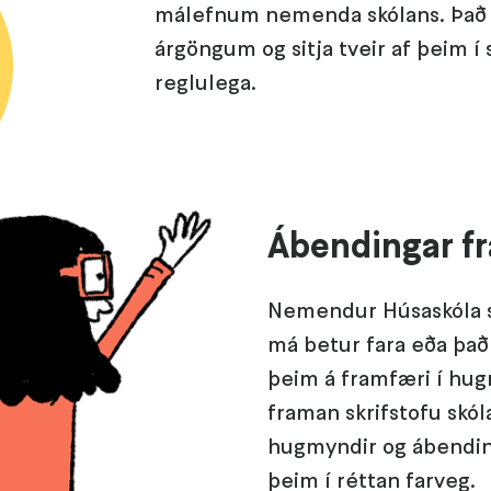
málefnum nemenda skólans. Það 
árgöngum og sitja tveir af þeim í
reglulega.
Ábendingar f
Nemendur Húsaskóla 
má betur fara eða þa
þeim á framfæri í hug
framan skrifstofu skól
hugmyndir og ábendin
þeim í réttan farveg.