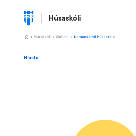
Stökkva
að
Húsaskóli
meginefni
Valmynd
Home
Húsaskóli
>
Skólinn
>
Nemendaráð Húsaskóla
>
Hlusta