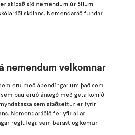
er skipað sjö nemendum úr öllum
 skólaráði skólans. Nemendaráð fundar
rá nemendum velkomnar
sem eru með ábendingar um það sem
ð sem þau eruð ánægð með geta komið
myndakassa sem staðsettur er fyrir
ans. Nemendaráðið fer yfir allar
gar reglulega sem berast og kemur