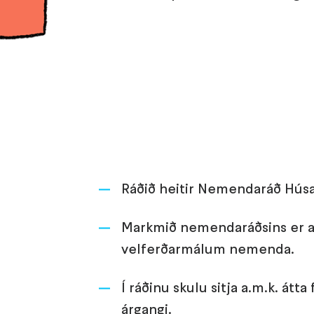
Ráðið heitir Nemendaráð Húsa
Markmið nemendaráðsins er a
velferðarmálum nemenda.
Í ráðinu skulu sitja a.m.k. átta
árgangi.