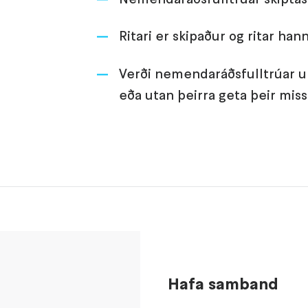
Ritari er skipaður og ritar han
Verði nemendaráðsfulltrúar u
eða utan þeirra geta þeir miss
Hafa samband