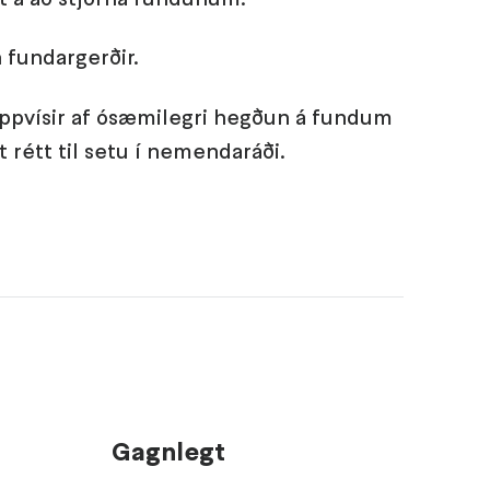
n fundargerðir.
ppvísir af ósæmilegri hegðun á fundum
t rétt til setu í nemendaráði.
Gagnlegt