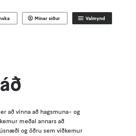
enska
Mínar síður
Valmynd
áð
er að vinna að hagsmuna- og
kemur meðal annars að
úsnæði og öðru sem viðkemur