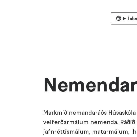
Ísl
Nemendar
Markmið nemandaráðs Húsaskóla 
velferðarmálum nemenda. Ráðið 
jafnréttismálum, matarmálum, h